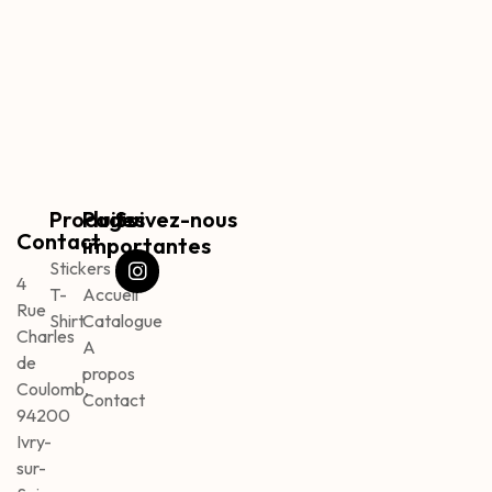
Produits
Pages
Suivez-nous
Contact
importantes
Stickers
4
T-
Accueil
Rue
Shirt
Catalogue
Charles
A
de
propos
Coulomb,
Contact
94200
Ivry-
sur-