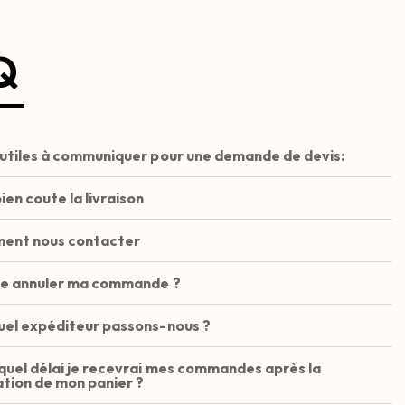
Q
 utiles à communiquer pour une demande de devis:
en coute la livraison
ent nous contacter
je annuler ma commande ?
uel expéditeur passons-nous ?
quel délai je recevrai mes commandes après la
ation de mon panier ?