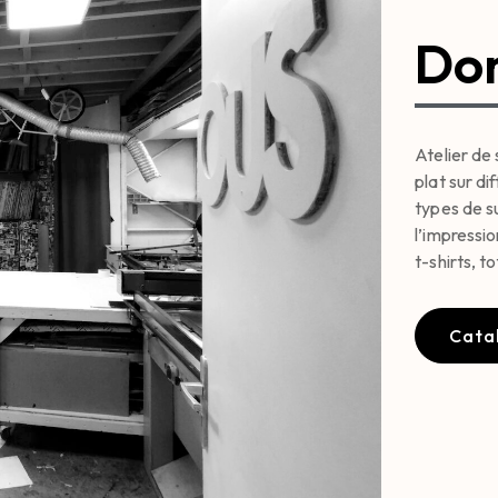
Don
Atelier de 
plat sur di
types de su
l’impression
t-shirts, 
Cata