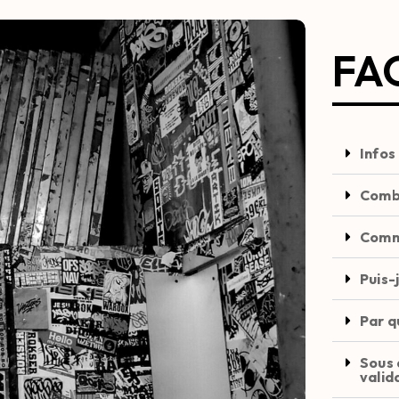
FA
Infos
Combi
Comm
Puis-
Par q
Sous 
valid