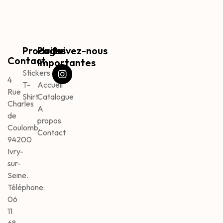
Produits
Pages
Suivez-nous
Contact
importantes
Stickers
4
T-
Accueil
Rue
Shirt
Catalogue
Charles
A
de
propos
Coulomb,
Contact
94200
Ivry-
sur-
Seine.
Téléphone:
06
11