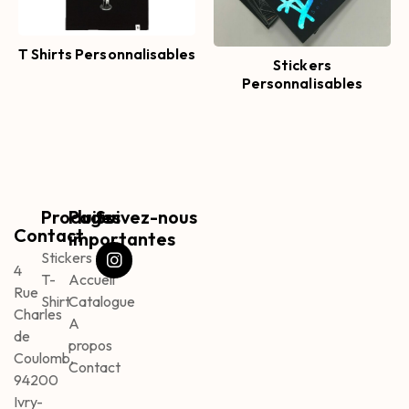
T Shirts Personnalisables
Stickers
Personnalisables
Produits
Pages
Suivez-nous
Contact
importantes
Stickers
4
T-
Accueil
Rue
Shirt
Catalogue
Charles
A
de
propos
Coulomb,
Contact
94200
Ivry-