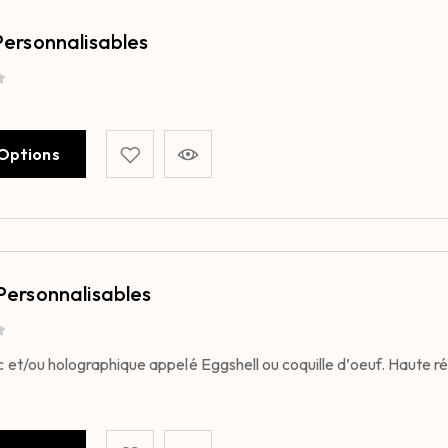
 Personnalisables
 Options
 Personnalisables
 et/ou holographique appelé Eggshell ou coquille d’oeuf. Haute rés